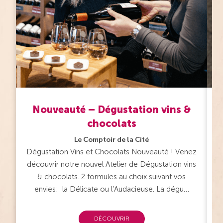
Nouveauté – Dégustation vins &
chocolats
Le Comptoir de la Cité
V
Dégustation Vins et Chocolats Nouveauté ! Venez
découvrir notre nouvel Atelier de Dégustation vins
& chocolats. 2 formules au choix suivant vos
envies: la Délicate ou l’Audacieuse. La dégu…
DÉCOUVRIR