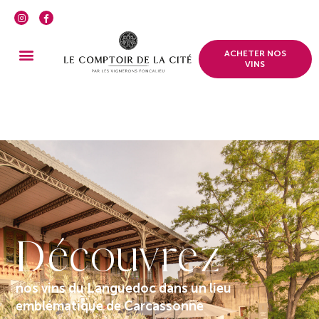
ACHETER NOS
VINS
Découvrez
nos vins du Languedoc dans un lieu
emblématique de Carcassonne